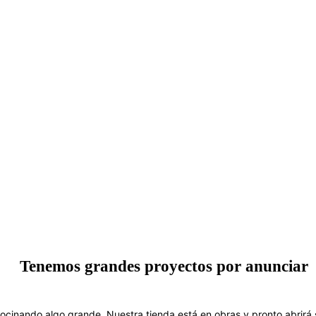
Tenemos grandes proyectos por anunciar
ocinando algo grande. Nuestra tienda está en obras y pronto abrirá 