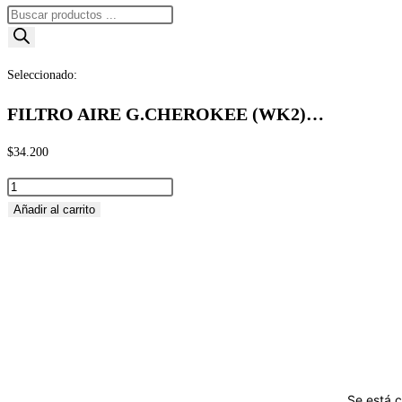
Búsqueda
de
productos
Seleccionado:
FILTRO AIRE G.CHEROKEE (WK2)…
$
34.200
FILTRO
AIRE
Añadir al carrito
G.CHEROKEE
(WK2)
3,0
DIESEL
2014
ADELANTE
cantidad
Se está c